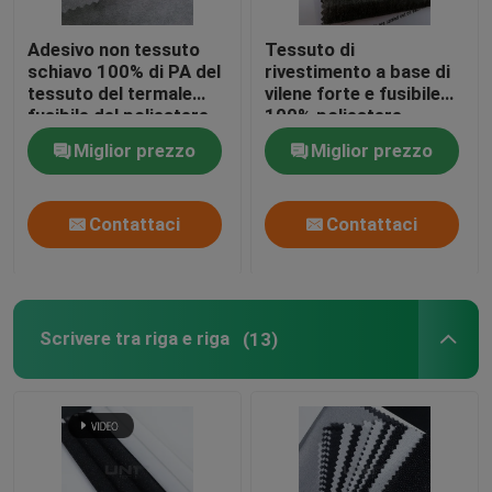
Adesivo non tessuto
Tessuto di
schiavo 100% di PA del
rivestimento a base di
tessuto del termale
vilene forte e fusibile
fusibile del poliestere
100% poliestere
N1208G
Miglior prezzo
Miglior prezzo
Contattaci
Contattaci
Scrivere tra riga e riga
(13)