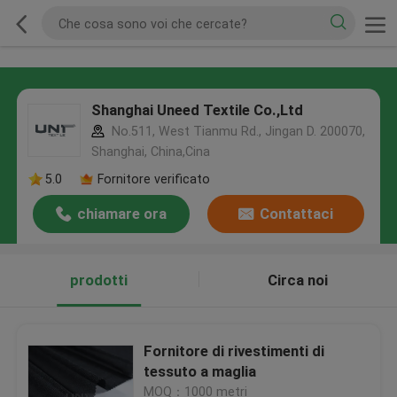
Shanghai Uneed Textile Co.,Ltd
No.511, West Tianmu Rd., Jingan D. 200070,
Shanghai, China,Cina
5.0
Fornitore verificato
chiamare ora
Contattaci
prodotti
Circa noi
Fornitore di rivestimenti di
tessuto a maglia
MOQ：1000 metri