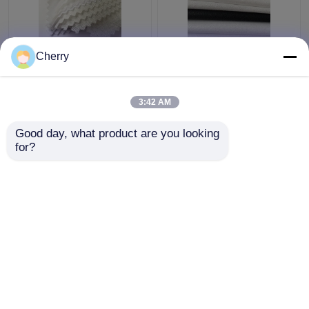
Interfodera per
Tissuto di cotone PA
Cherry
camicia in poliestere
Interlining di 150 cm
per polsini e colletti
Larghezza, Shringkage
con doppio
resistente adesione
3:42 AM
rivestimento in PA a
Interlining
Miglior prezzo
Miglior prezzo
pois
Good day, what product are you looking 
for?
Contattaci
Contattaci
Osservi più
Casa
Circa noi
Contattaci
Desktop Site
Mappa del sito
Politica sulla privacy