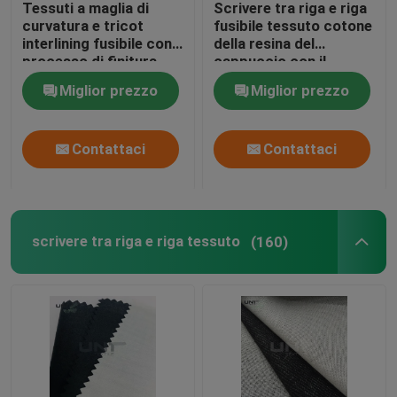
Tessuti a maglia di
Scrivere tra riga e riga
curvatura e tricot
fusibile tessuto cotone
Non tessuto
interlining fusibile con
della resina del
processo di finitura
cappuccio con il
bagnata W1110
rivestimento del LDPE
Miglior prezzo
Miglior prezzo
della SEDE
tessuto spunbond non tessute pp
POTENZIALE DI
ESPLOSIONE
Contattaci
Contattaci
tessuto del nonwoven dello spunlace
Accessori degli indumenti
scrivere tra riga e riga tessuto
(160)
Web fusibile
Paraspalle di cucito
rotolo della testa della manica