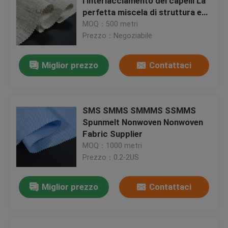
l'interlacciamento dei capelli La
perfetta miscela di struttura e
flessibilità
MOQ：500 metri
Prezzo：Negoziabile
Miglior prezzo
Contattaci
SMS SMMS SMMMS SSMMS
Spunmelt Nonwoven Nonwoven
Fabric Supplier
MOQ：1000 metri
Prezzo：0.2-2US
Miglior prezzo
Contattaci