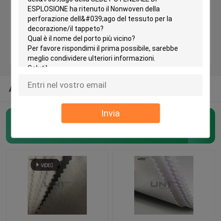
scrivere tra riga e riga tessuto
scrivere tra riga e riga non tessuto
Scrivere tra riga e riga
ALTRE CATEGORIE DAGLI STATI UNITI
Invia
Scrivere tra riga e riga della camicia
Scrivere tra riga e riga fusibile
(127)
Scrivere tra riga e riga dei capelli
Tessuto scrivente tra riga e riga del legame
Tessuto della protezione del ricamo