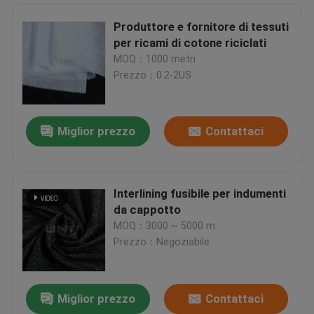
Produttore e fornitore di tessuti
per ricami di cotone riciclati
Tessuto interfacciabile fusibile nero adesivo termopoliestere candeggina bianco
MOQ：1000 metri
Telaio leggero scrivente tra riga e riga tessuto alta distesa del getto di acqua 10D
Prezzo：0.2-2US
Fusibile leggero in 100% nylon, interfaccia, fusibile interlining.
Collegamento fusibile, bianco puro scrivente tra riga e riga tessuto fusibile del tessuto del punto doppio
Miglior prezzo
Contattaci
Stretch Plain Interlining Fabric Polyester Polyamide Per Abbigliamento Donne
Doppio PA del punto che ricopre l'elastico molle scrivente tra riga e riga tessuto fusibile di Handfeeling P2030
Interfaccia di tessuto 30D
Interlining fusibile per indumenti
tela scrivente tra riga e riga del tessuto tessuta allungamento 30D che fonde con il processo del silicio
da cappotto
OEKO - Tessuto elastico scrivente tra riga e riga intessuto TEX per il lavaggio degli enzimi a 60℃/80℃/90℃
Casa.
MOQ：3000 ~ 5000 m.
Scrivere tra riga e riga legato del getto di acqua, urto che scrive tra riga e riga con la grande distesa nella direzione di trama
Prezzo：Negoziabile
Interlining And Interfacing, High Stretch Interlining Cloth / Interfacing Material (Tipatura e interfacciamento, tessuto interfacciante / materiale interfacciante ad alta resistenza)
Prodotti
Interfaccia fusibile in tessuto nero, tessuto 50gm.
Miglior prezzo
Contattaci
100D * 100D Plain il materiale scrivente tra riga e riga 70gsm con il doppio rivestimento di PA del punto
Su di noi