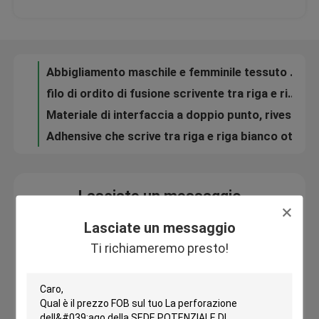
100% poliestere tessuto semplice fusibile tessuto interlining per tessuto sottile donna
Rivestimento resistente scrivente tra riga e riga di PA del nero di restringimento del Thin Fabric Fusible Woven di signora
Visita alla fabbrica
30D * scrivere tra riga e riga tessuto del tessuto di saia del punto del doppio 50D per l'industria di abito
Abbigliamento maschile e femminile tessuto con rivestimento interfaccia, stretch interfaccia adesivo di poliestere
Controllo della qualità
filo di ordito di fusione scrivente tra riga e riga dell'alta distesa tessuto telaio del getto di acqua 50D tricottato
Materiale di interfaccia a doppio punto, rivestimento PA PCC interlining resistente al restringimento
Contattaci
Adhensive che scrive tra riga e riga bianco ottico materiale per rivestimenti di s delle donne e degli uomini '
Notizie
Lasciate un messaggio
Ti richiameremo presto!
Casi
Lasciate un messaggio
Ti richiameremo presto!
Chiedi un preventivo
Scrivere tra riga e riga fusibile