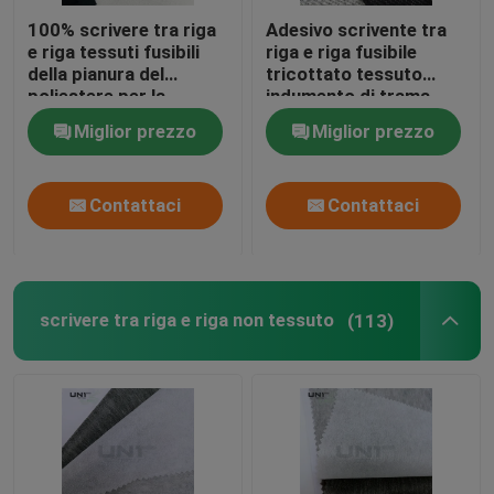
100% scrivere tra riga
Adesivo scrivente tra
Fabbricazione a partire da fibre sintetiche
e riga tessuti fusibili
riga e riga fusibile
della pianura del
tricottato tessuto
poliestere per la
indumento di trama
biancheria intima delle
dell'inserzione
Miglior prezzo
Miglior prezzo
donne
Contattaci
Contattaci
scrivere tra riga e riga non tessuto
(113)