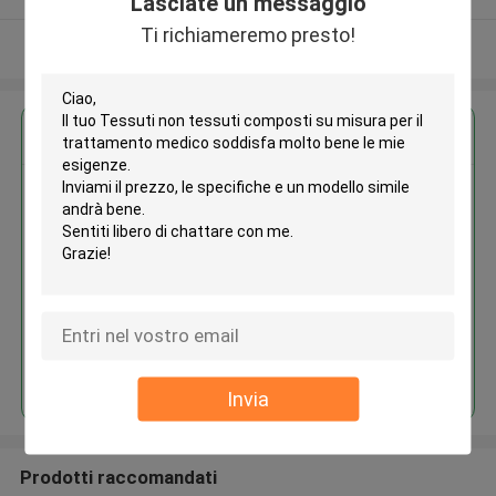
Lasciate un messaggio
Ti richiameremo presto!
Osservi più
Ottieni il miglior prezzo per
Tessuti non tessuti composti su
misura per il trattamento
medico
Continua
Invia
Prodotti raccomandati