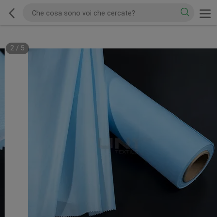
2
/
5