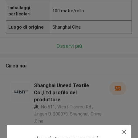
Imballaggi
100 matre/rollo
particolari
Luogo di origine
Shanghai Cina
Osservi più
Circa noi
Shanghai Uneed Textile
Co.,Ltd profilo del
produttore
No.511, West Tianmu Rd.,
Jingan D. 200070, Shanghai, China
,Cina
5.0
Fornitore verificato