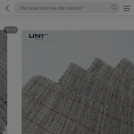
3
/
4