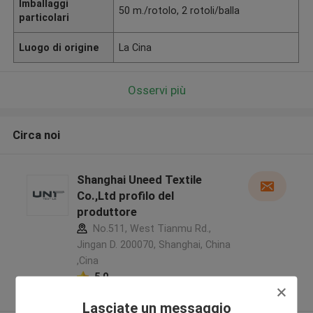
Imballaggi
50 m./rotolo, 2 rotoli/balla
particolari
Luogo di origine
La Cina
Osservi più
Circa noi
Shanghai Uneed Textile
Co.,Ltd profilo del
produttore
No.511, West Tianmu Rd.,
Jingan D. 200070, Shanghai, China
,Cina
5.0
Fornitore verificato
Lasciate un messaggio