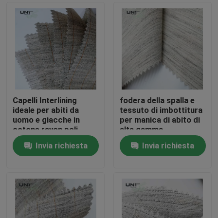
Capelli Interlining
fodera della spalla e
ideale per abiti da
tessuto di imbottitura
uomo e giacche in
per manica di abito di
cotone rayon poli
alta gamma
capelli di capra con
Invia richiesta
Invia richiesta
rigido e liscio elastico
Casa.
palmare
Prodotti
Su di noi