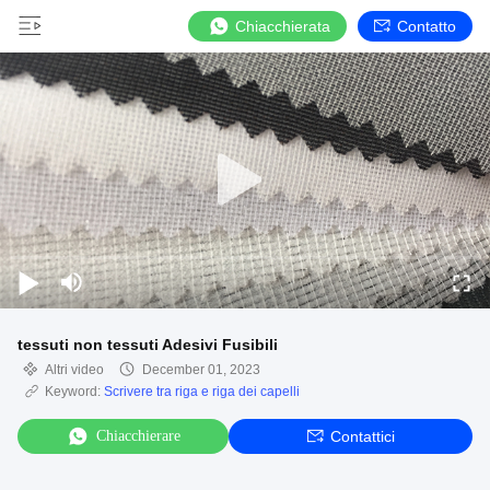
Chiacchierata
Contatto
tessuti non tessuti Adesivi Fusibili
Altri video
December 01, 2023
Keyword:
Scrivere tra riga e riga dei capelli
Chiacchierare
Contattici