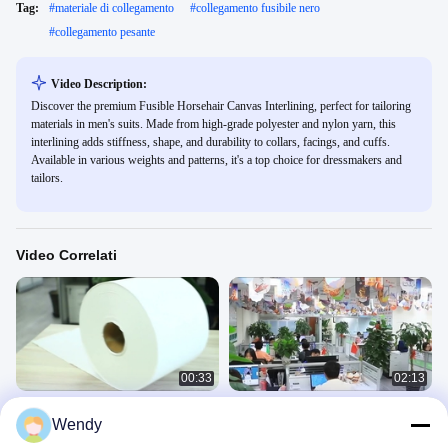
Tag:
#
materiale di collegamento
#
collegamento fusibile nero
#
collegamento pesante
Video Description:
Discover the premium Fusible Horsehair Canvas Interlining, perfect for tailoring
materials in men's suits. Made from high-grade polyester and nylon yarn, this
interlining adds stiffness, shape, and durability to collars, facings, and cuffs.
Available in various weights and patterns, it's a top choice for dressmakers and
tailors.
Video Correlati
00:33
02:13
Pasta di cellulosa il tessuto non
Fabbrica di rivestimenti di tessuti non
Wendy
tessuto di Spunlaced
tessuti
无纺布
公司展示