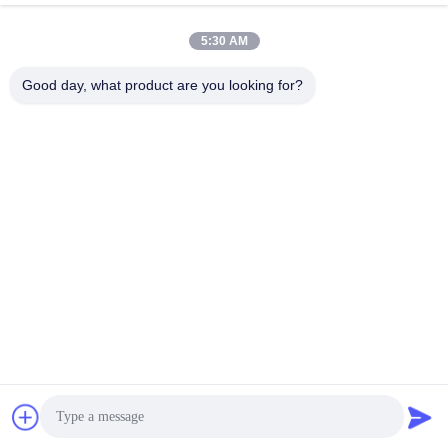
July 28, 2022
December 21, 2023
5:30 AM
Good day, what product are you looking for?
00:45
00:46
Scrivere tra riga e riga adesivo del
Accessori per il vestiario che
doppio lato
scrivono tra riga e riga paraspalle
胶膜&网膜
衬布展示
July 31, 2020
December 13, 2022
00:39
01:54
Di PVA del ricamo della protezione
Informazioni aziendali
del tessuto peso materiale di Rolls
公司展示
30gsm del tessuto non
衬布展示
August 24, 2022
August 21, 2023