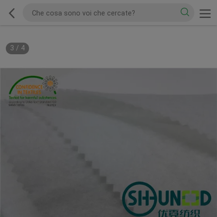
3
/
4