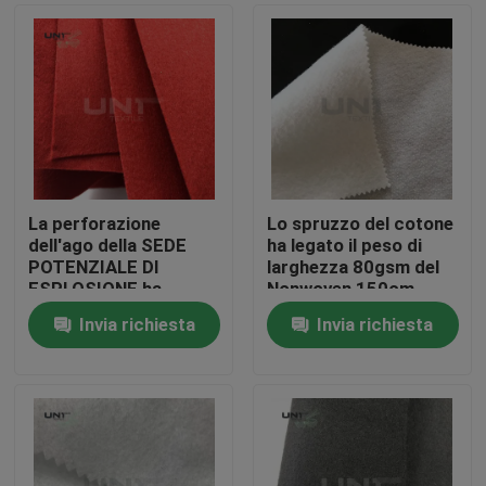
La perforazione
Lo spruzzo del cotone
dell'ago della SEDE
ha legato il peso di
POTENZIALE DI
larghezza 80gsm del
ESPLOSIONE ha
Nonwoven 150cm
ritenuto il Nonwoven
della perforazione
Invia richiesta
Invia richiesta
della perforazione
dell'ago dell'ovatta
Casa.
dell'ago del tessuto
per la decorazione/il
tappeto
Prodotti
Su di noi