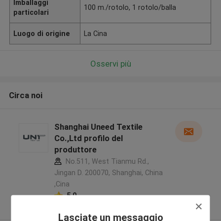
Imballaggi
100 m./rotolo, 1 rotolo/balla
particolari
Luogo di origine
La Cina
Osservi più
Circa noi
Shanghai Uneed Textile
Co.,Ltd profilo del
produttore
No.511, West Tianmu Rd.,
Jingan D. 200070, Shanghai, China
,Cina
5.0
Fornitore verificato
Lasciate un messaggio