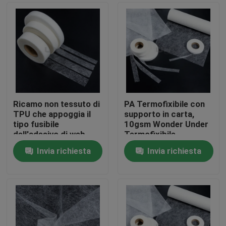
Ricamo non tessuto di
PA Termofixibile con
TPU che appoggia il
supporto in carta,
tipo fusibile
10gsm Wonder Under
dell'adesivo di web
Termofixibile
Invia richiesta
Invia richiesta
Casa.
Prodotti
Su di noi