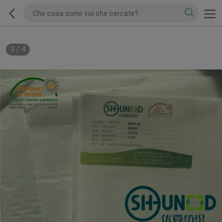
3
/
4