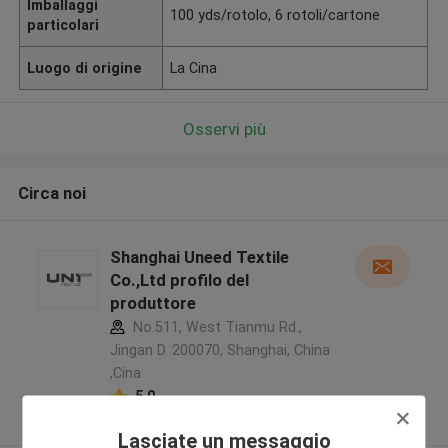
Imballaggi
100 yds/rotolo, 6 rotoli/cartone
particolari
Luogo di origine
La Cina
Osservi più
Circa noi
Shanghai Uneed Textile
Co.,Ltd profilo del
produttore
No.511, West Tianmu Rd.,
Jingan D. 200070, Shanghai, China
,Cina
5.0
Fornitore verificato
Lasciate un messaggio