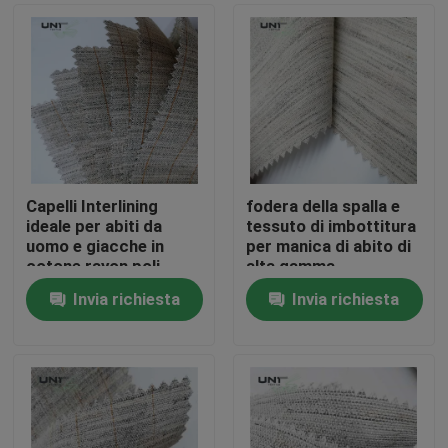
Capelli Interlining
fodera della spalla e
ideale per abiti da
tessuto di imbottitura
uomo e giacche in
per manica di abito di
cotone rayon poli
alta gamma
capelli di capra con
Invia richiesta
Invia richiesta
rigido e liscio elastico
Casa.
palmare
Prodotti
Su di noi