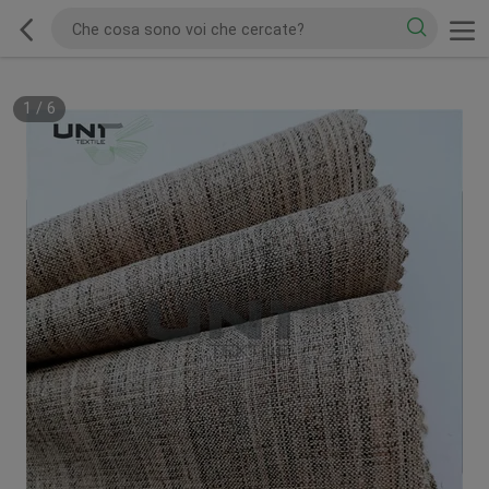
1
/
6