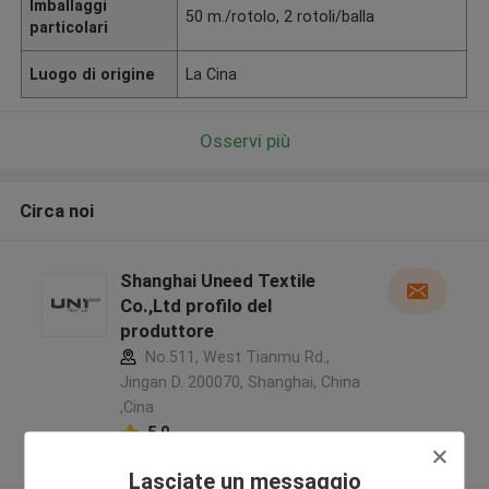
Imballaggi
50 m./rotolo, 2 rotoli/balla
particolari
Luogo di origine
La Cina
Osservi più
Circa noi
Shanghai Uneed Textile
Co.,Ltd profilo del
produttore
No.511, West Tianmu Rd.,
Jingan D. 200070, Shanghai, China
,Cina
5.0
Fornitore verificato
Lasciate un messaggio