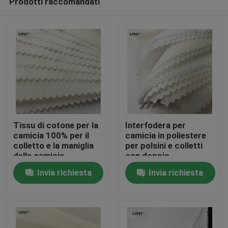
Prodotti raccomandati
Tissu di cotone per la
Interfodera per
camicia 100% per il
camicia in poliestere
colletto e la maniglia
per polsini e colletti
della camicia
con doppio
Casa.
rivestimento in PA a
Invia richiesta
Invia richiesta
pois
Prodotti
Su di noi