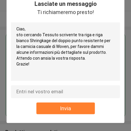
Lasciate un messaggio
Fornitore verificato
Ti richiameremo presto!
Osservi più
Ottieni il miglior prezzo per
Tessuto scrivente tra riga e riga
bianco Shringkage del doppio
punto resistente per la camicia
casuale di Woven
Continua
Invia