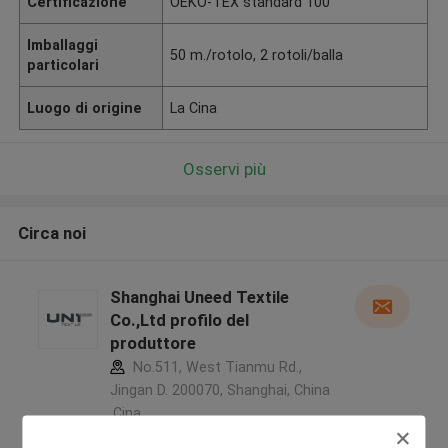
Certificazione
OEKO-TEX standard 100
Imballaggi
50 m./rotolo, 2 rotoli/balla
particolari
Luogo di origine
La Cina
Osservi più
Circa noi
Shanghai Uneed Textile
Co.,Ltd profilo del
produttore
No.511, West Tianmu Rd.,
Jingan D. 200070, Shanghai, China
,Cina
5.0