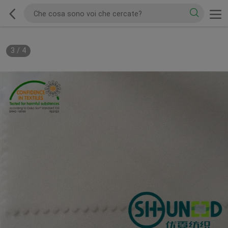
3
/
4