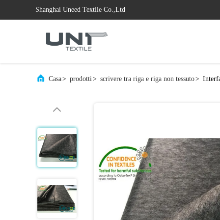
Shanghai Uneed Textile Co.,Ltd
Casa
>
prodotti
>
scrivere tra riga e riga non tessuto
>
Interf