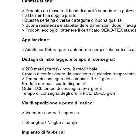
Caratteristiche:
> Prodotto da tessuto di base di qualità superiore in polies
trattamento a doppio punto
>
Questa serie ha diverse categorie di buona qualità
> Buona resistenza e stabilità delle dimensioni dopo il lava
> Prodotti ecologici, ottenere il certificato OEKO-TEX stan
Applicazione:
> Adatti per l'intera parte anteriore e per piccole parti di capi
Dettagli di imballaggio e tempo di consegna:
> 200 metri (Yards) / roto, 2 rotoli / bale;
il rotolo è confezionato da sacchetto di plastica trasparent
> Tempo di consegna dei campioni: 1 ~ 2 giorni
Prodotti normali: scorte disponibili
Ordini LCL tempo di consegna: 5~7 giorni
Tempo di consegna degli ordini FCL: 10~15 giorni
Via di spedizione e porto di carico
:
> Via mare / aerea / espressa
> Shanghai / Ningbo / Tianjin
Impianto di fabbrica: