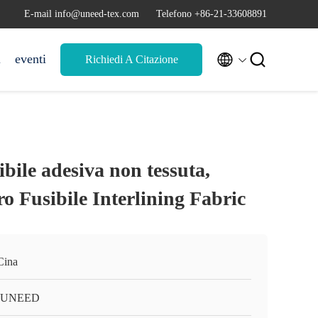
E-mail info@uneed-tex.com
Telefono +86-21-33608891


i
eventi
Richiedi A Citazione
ibile adesiva non tessuta,
 Fusibile Interlining Fabric
Cina
-UNEED