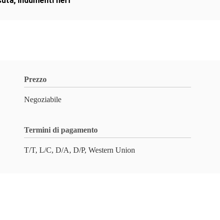
suta
,
Indumenti neri
Prezzo
Negoziabile
Termini di pagamento
T/T, L/C, D/A, D/P, Western Union