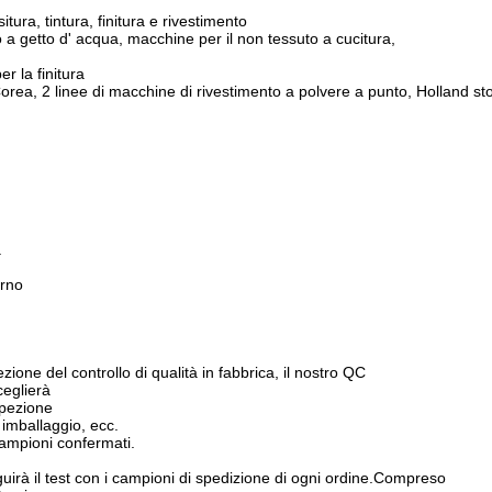
tura, tintura, finitura e rivestimento
o a getto d' acqua, macchine per il non tessuto a cucitura,
r la finitura
orea, 2 linee di macchine di rivestimento a polvere a punto, Holland st
a
orno
 del controllo di qualità in fabbrica, il nostro QC
ceglierà
spezione
 imballaggio, ecc.
ampioni confermati.
 il test con i campioni di spedizione di ogni ordine.
Compreso