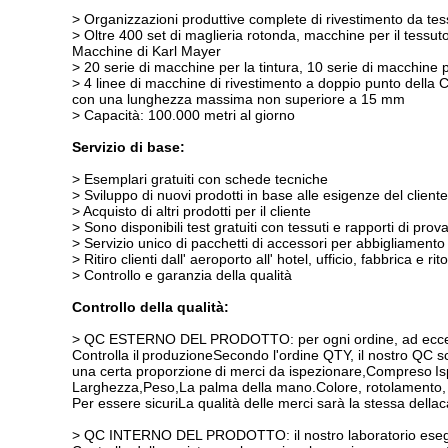
> Organizzazioni produttive complete di rivestimento da tessi
> Oltre 400 set di maglieria rotonda, macchine per il tessut
Macchine di Karl Mayer
> 20 serie di macchine per la tintura, 10 serie di macchine pe
> 4 linee di macchine di rivestimento a doppio punto della C
con una lunghezza massima non superiore a 15 mm
> Capacità: 100.000 metri al giorno
Servizio di base:
> Esemplari gratuiti con schede tecniche
> Sviluppo di nuovi prodotti in base alle esigenze del cliente
> Acquisto di altri prodotti per il cliente
> Sono disponibili test gratuiti con tessuti e rapporti di prov
> Servizio unico di pacchetti di accessori per abbigliamento
> Ritiro clienti dall' aeroporto all' hotel, ufficio, fabbrica e rit
> Controllo e garanzia della qualità
Controllo della qualità:
> QC ESTERNO DEL PRODOTTO: per ogni ordine, ad eccezione
Controlla il
produzione
Secondo l'ordine QTY, il nostro QC s
una certa proporzione
di merci da ispezionare,
Compreso
I
Larghezza
,
Peso,
La palma della mano.
Colore, rotolamento,
Per essere sicuri
La qualità delle merci sarà la stessa della
c
> QC INTERNO DEL PRODOTTO: il nostro laboratorio eseguirà