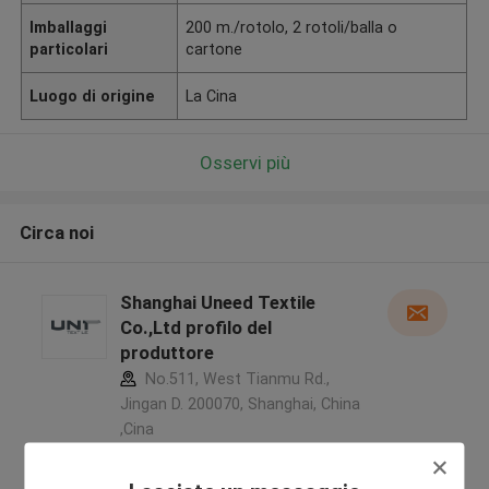
Imballaggi
200 m./rotolo, 2 rotoli/balla o
particolari
cartone
Luogo di origine
La Cina
Osservi più
Circa noi
Shanghai Uneed Textile
Co.,Ltd profilo del
produttore
No.511, West Tianmu Rd.,
Jingan D. 200070, Shanghai, China
,Cina
5.0
Fornitore verificato