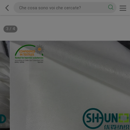
3
/
4