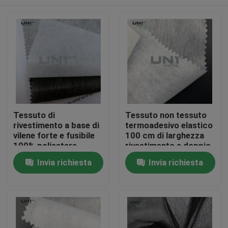
Tessuto di
Tessuto non tessuto
rivestimento a base di
termoadesivo elastico
vilene forte e fusibile
100 cm di larghezza
100% poliestere
rivestimento a doppio
N1208G
punto
Casa.
Invia richiesta
Invia richiesta
Prodotti
Su di noi