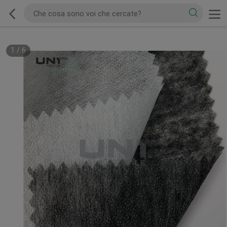
1
/
6