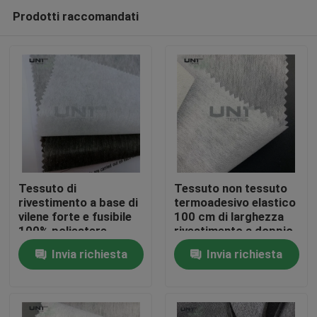
Prodotti raccomandati
Tessuto di
Tessuto non tessuto
rivestimento a base di
termoadesivo elastico
vilene forte e fusibile
100 cm di larghezza
Casa.
100% poliestere
rivestimento a doppio
N1208G
punto
Invia richiesta
Invia richiesta
Prodotti
Su di noi