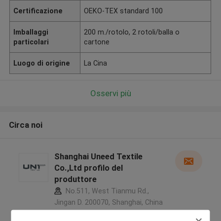
Certificazione
OEKO-TEX standard 100
Imballaggi
200 m./rotolo, 2 rotoli/balla o
particolari
cartone
Luogo di origine
La Cina
Osservi più
Circa noi
Shanghai Uneed Textile
Co.,Ltd profilo del
produttore
No.511, West Tianmu Rd.,
Jingan D. 200070, Shanghai, China
,Cina