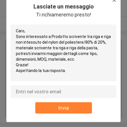
5.0
Lasciate un messaggio
Fornitore verificato
Ti richiameremo presto!
Osservi più
Ottieni il miglior prezzo per
Prodotto scrivente tra riga e
riga non intessuto del nylon del
poliestere/80% di 20%, materiale
scrivente tra riga e riga della
pasta
Continua
Invia