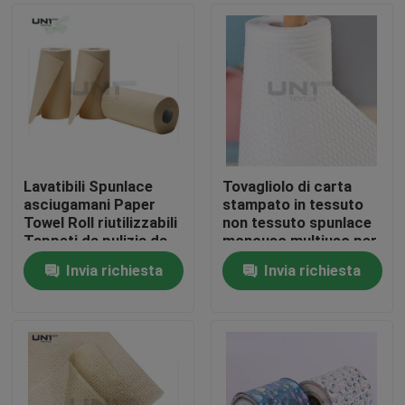
Lavatibili Spunlace
Tovagliolo di carta
asciugamani Paper
stampato in tessuto
Towel Roll riutilizzabili
non tessuto spunlace
Tappeti da pulizia da
monouso multiuso per
cucina 130gm
cucina
Invia richiesta
Invia richiesta
Casa.
Prodotti
Su di noi