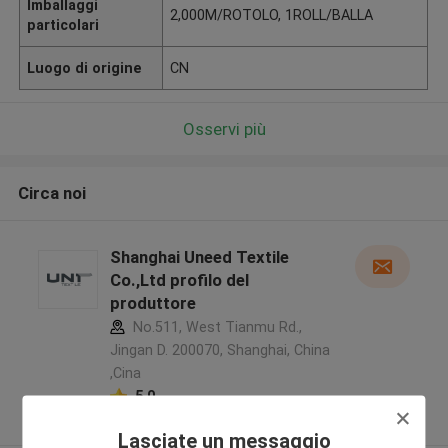
Imballaggi
2,000M/ROTOLO, 1ROLL/BALLA
particolari
Luogo di origine
CN
Osservi più
Circa noi
Shanghai Uneed Textile
Co.,Ltd profilo del
produttore
No.511, West Tianmu Rd.,
Jingan D. 200070, Shanghai, China
,Cina
5.0
Fornitore verificato
Lasciate un messaggio