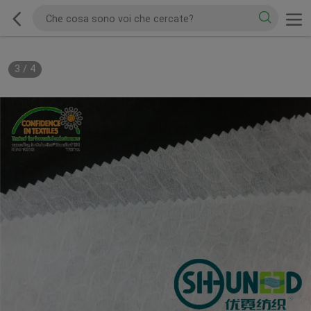
3
/
4