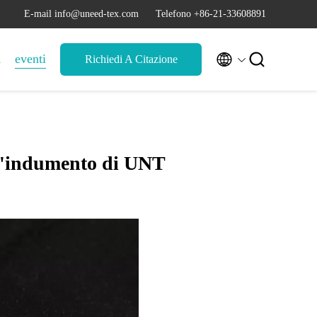
E-mail info@uneed-tex.com
Telefono +86-21-33608891


i
eventi
Richiedi A Citazione
ell'indumento di UNT