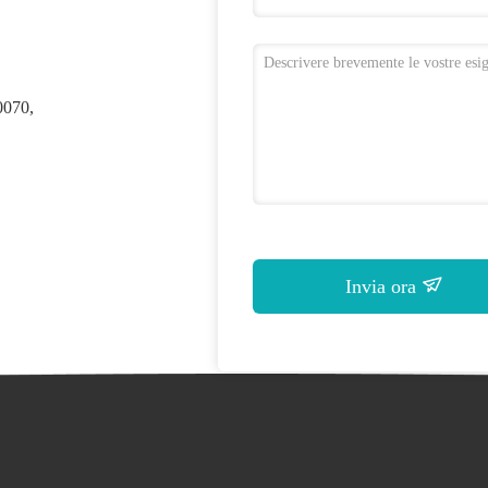
0070,
Invia ora