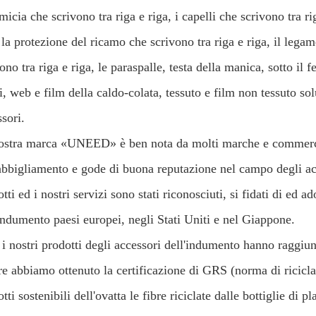
micia che scrivono tra riga e riga, i capelli che scrivono tra ri
 la protezione del ricamo che scrivono tra riga e riga, il legam
ono tra riga e riga, le paraspalle, testa della manica, sotto il fe
i, web e film della caldo-colata, tessuto e film non tessuto sol
sori.
ostra marca «UNEED» è ben nota da molti marche e commerci
'abbigliamento e gode di buona reputazione nel campo degli acc
tti ed i nostri servizi sono stati riconosciuti, si fidati di ed 
'indumento paesi europei, negli Stati Uniti e nel Giappone.
i i nostri prodotti degli accessori dell'indumento hanno ragg
re abbiamo ottenuto la certificazione di GRS (norma di riciclag
tti sostenibili dell'ovatta le fibre riciclate dalle bottiglie di pl