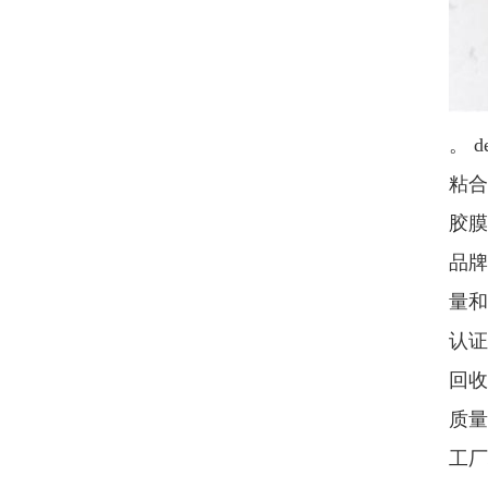
。 
粘合
胶膜
品牌
量和
认证
回收
质量管
工厂