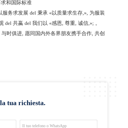
要求和国际标准
以服务求发展 del 秉承 «以质量求生存,», 为服装
el 共蠃 del 我们以 «感恩, 尊重, 诚信,»; 。
续创新, 与时俱进, 愿同国内外各界朋友携手合作, 共创
la tua richiesta.