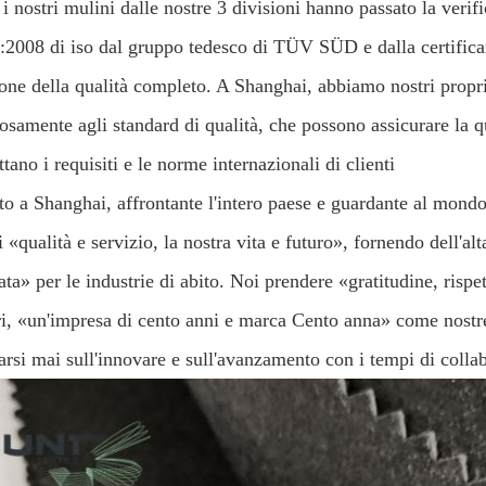
 i nostri mulini dalle nostre 3 divisioni hanno passato la verifi
:2008 di iso dal gruppo tedesco di TÜV SÜD e dalla certificaz
ione della qualità completo. A Shanghai, abbiamo nostri propri
osamente agli standard di qualità, che possono assicurare la q
ttano i requisiti e le norme internazionali di clienti
o a Shanghai, affrontante l'intero paese e guardante al mondo,
i «qualità e servizio, la nostra vita e futuro», fornendo dell'al
ta» per le industrie di abito. Noi prendere «gratitudine, rispe
ri, «un'impresa di cento anni e marca Cento anna» come nostre
rsi mai sull'innovare e sull'avanzamento con i tempi di collabo