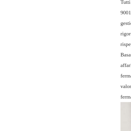
Tutti
9001
gest
rigor
rispe
Basat
affar
ferma
valo
ferma