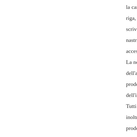
la ca
riga,
scriv
nastr
acces
La n
dell
prodo
dell
Tutt
inolt
prodo