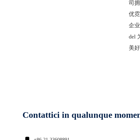
司拥
优霓
企业提
de
美好
Contattici in qualunque mome

+86-21-33608891