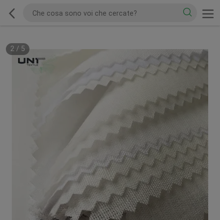
2
/
5