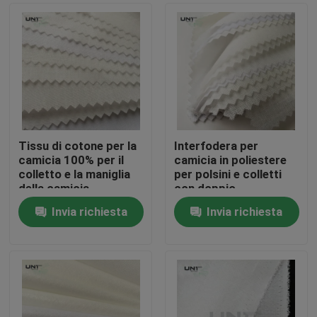
Tissu di cotone per la
Interfodera per
camicia 100% per il
camicia in poliestere
colletto e la maniglia
per polsini e colletti
della camicia
con doppio
rivestimento in PA a
Invia richiesta
Invia richiesta
pois
Casa.
Prodotti
Su di noi