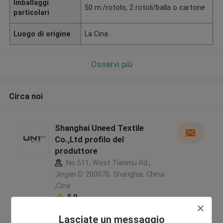
Imballaggi
50 m./rotolo, 2 rotoli/balla o cartone
particolari
Luogo di origine
La Cina
Osservi più
Circa noi
Shanghai Uneed Textile
Co.,Ltd profilo del
produttore
No.511, West Tianmu Rd.,
Jingan D. 200070, Shanghai, China
,Cina
5.0
Fornitore verificato
Lasciate un messaggio